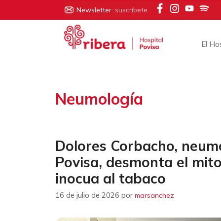
Saltar
Newsletter:
suscríbete
al
contenido
El Ho
Neumología
Dolores Corbacho, neumó
Povisa, desmonta el mit
inocua al tabaco
16 de julio de 2026
por
marsanchez