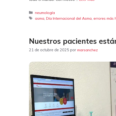
Categorías
neumología
Etiquetas
,
,
asma
Día Internacional del Asma
errores más 
Nuestros pacientes está
21 de octubre de 2025
por
marsanchez