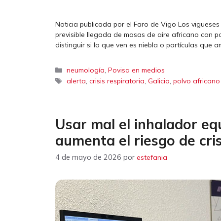
Noticia publicada por el Faro de Vigo Los vigueses 
previsible llegada de masas de aire africano con p
distinguir si lo que ven es niebla o partículas que
Categorías
,
neumología
Povisa en medios
Etiquetas
,
,
,
alerta
crisis respiratoria
Galicia
polvo africano
Usar mal el inhalador eq
aumenta el riesgo de cris
4 de mayo de 2026
por
estefania