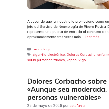
A pesar de que la industria lo promociona como un
jefa del Servicio de Neumología de Ribera Povisa,
representa una puerta de entrada al consumo de t
aproximadamente tres veces más …
Leer más
Categorías
neumología
Etiquetas
,
,
cigarrillo electrónico
Dolores Corbacho
enferm
,
,
,
salud pulmonar
tabaco
vapeo
Vigo
Dolores Corbacho sobre l
«Aunque sea moderada, p
personas vulnerables»
25 de mayo de 2026
por
estefania