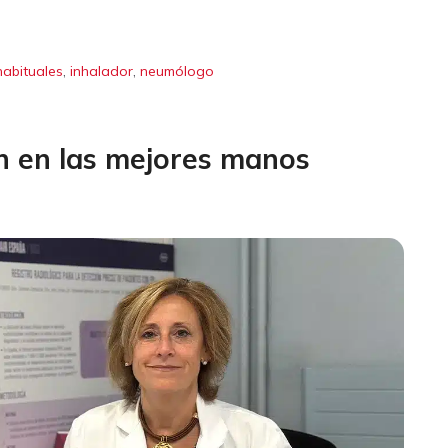
,
,
habituales
inhalador
neumólogo
n en las mejores manos