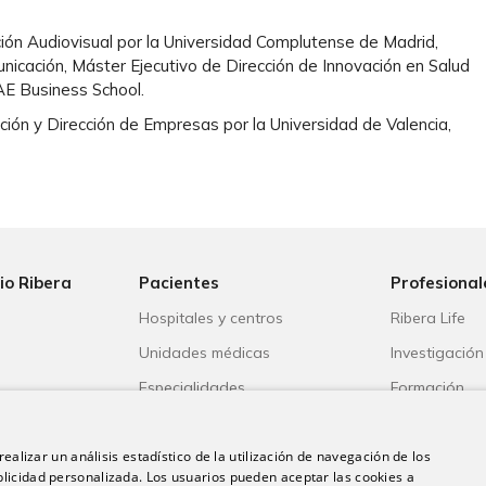
ón Audiovisual por la Universidad Complutense de Madrid,
icación, Máster Ejecutivo de Dirección de Innovación en Salud
AE Business School.
ión y Dirección de Empresas por la Universidad de Valencia,
io Ribera
Pacientes
Profesional
Hospitales y centros
Ribera Life
Unidades médicas
Investigación
o
Especialidades
Formación
s
Aseguradoras
Escuela unive
ble
Portal del paciente
Trabaja con 
ealizar un análisis estadístico de la utilización de navegación de los
licidad personalizada. Los usuarios pueden aceptar las cookies a