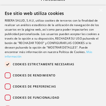
Ribera Life
×
Ese sitio web utiliza cookies
Investigación
RIBERA SALUD, S.A.U, utiliza cookies de terceros con la finalidad de
Formación
realizar un análisis estadístico de la utilización de navegación de los
usuarios en la página web, así como para poder impactarles con
Escuela universitaria
publicidad personalizada. Los usuarios pueden aceptar las cookies a
Trabaja con nosotros
través de la opción a su disposición, RECHAZAR SU USO pulsando el
botón de "RECHAZAR TODO" y CONFIGURAR LAS COOKIES si lo
desean pulsando la opción de "MOSTRAR DETALLES". Puede
encontrar más información en nuestra Política de Cookies.
Contacto
Más
información
Actualidad
COOKIES ESTRICTAMENTE NECESARIAS
Contacto de prensa
Podcast
COOKIES DE RENDIMIENTO
Blogs
COOKIES DE PREFERENCIAS
COOKIES DE FUNCIONALIDAD