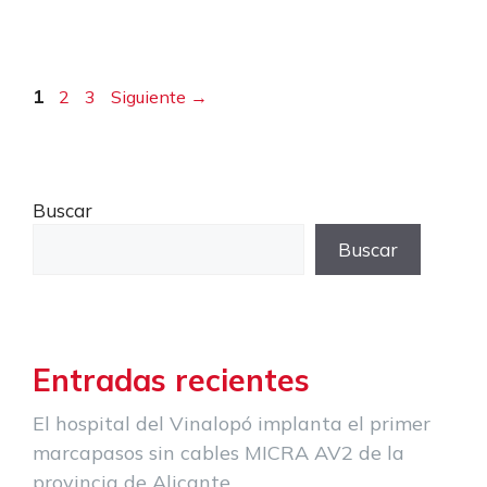
Página
Página
Página
1
2
3
Siguiente
→
Buscar
Buscar
Entradas recientes
El hospital del Vinalopó implanta el primer
marcapasos sin cables MICRA AV2 de la
provincia de Alicante