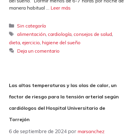
del sueño. “Dormir menos de 6-7 horas por noche de
manera habitual …
Leer más
Categorías
Sin categoría
Etiquetas
,
,
,
alimentación
cardiología
consejos de salud
,
,
dieta
ejercicio
higiene del sueño
Deja un comentario
Las altas temperaturas y las olas de calor, un
factor de riesgo para la tensión arterial según
cardiólogos del Hospital Universitario de
Torrejón
6 de septiembre de 2024
por
marsanchez