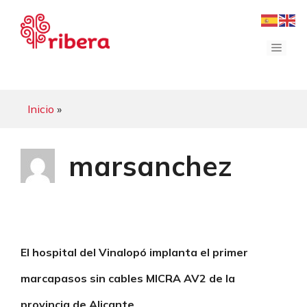
Saltar
al
contenido
Menú
Inicio
»
marsanchez
El hospital del Vinalopó implanta el primer
marcapasos sin cables MICRA AV2 de la
provincia de Alicante