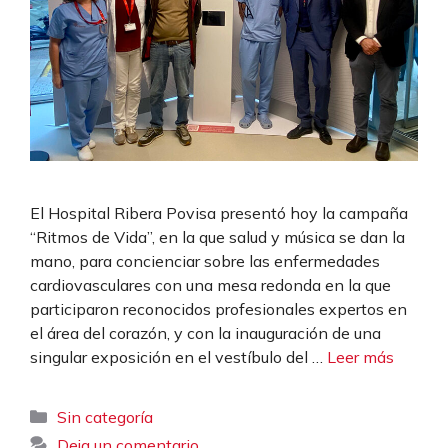
El Hospital Ribera Povisa presentó hoy la campaña
“Ritmos de Vida”, en la que salud y música se dan la
mano, para concienciar sobre las enfermedades
cardiovasculares con una mesa redonda en la que
participaron reconocidos profesionales expertos en
el área del corazón, y con la inauguración de una
singular exposición en el vestíbulo del …
Leer más
Categorías
Sin categoría
Deja un comentario