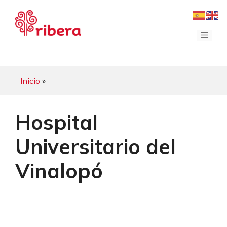
Saltar
al
contenido
Menú
Inicio
»
Hospital
Universitario del
Vinalopó