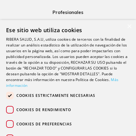
Profesionales
Ribera Life
×
Ese sitio web utiliza cookies
Investigación
RIBERA SALUD, S.A.U, utiliza cookies de terceros con la finalidad de
Formación
realizar un análisis estadístico de la utilización de navegación de los
usuarios en la página web, así como para poder impactarles con
Escuela universitaria
publicidad personalizada. Los usuarios pueden aceptar las cookies a
Trabaja con nosotros
través de la opción a su disposición, RECHAZAR SU USO pulsando el
botón de "RECHAZAR TODO" y CONFIGURAR LAS COOKIES si lo
desean pulsando la opción de "MOSTRAR DETALLES". Puede
Contacto
encontrar más información en nuestra Política de Cookies.
Más
información
Actualidad
COOKIES ESTRICTAMENTE NECESARIAS
Contacto de prensa
Podcast
COOKIES DE RENDIMIENTO
Blogs
COOKIES DE PREFERENCIAS