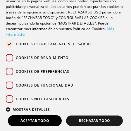
usuarios en la página web, así como para poder impactarles con
Escuela universitaria
publicidad personalizada. Los usuarios pueden aceptar las cookies a
Trabaja con nosotros
través de la opción a su disposición, RECHAZAR SU USO pulsando el
botón de "RECHAZAR TODO" y CONFIGURAR LAS COOKIES si lo
desean pulsando la opción de "MOSTRAR DETALLES". Puede
Contacto
encontrar más información en nuestra Política de Cookies.
Más
información
Actualidad
COOKIES ESTRICTAMENTE NECESARIAS
Contacto de prensa
Podcast
COOKIES DE RENDIMIENTO
Blogs
COOKIES DE PREFERENCIAS
COOKIES DE FUNCIONALIDAD
COOKIES NO CLASIFICADAS
© 2026 Grupo sanitario Ribera
|
|
|
Aviso legal
Política de privacidad
Política de cookies
MOSTRAR DETALLES
Canal Ético
ACEPTAR TODO
RECHAZAR TODO
PIDE TU CITA