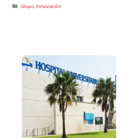
Categorías
,
Grupo
Innovación