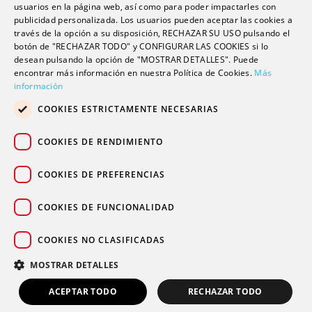
usuarios en la página web, así como para poder impactarles con
Escuela universitaria
publicidad personalizada. Los usuarios pueden aceptar las cookies a
Trabaja con nosotros
través de la opción a su disposición, RECHAZAR SU USO pulsando el
botón de "RECHAZAR TODO" y CONFIGURAR LAS COOKIES si lo
desean pulsando la opción de "MOSTRAR DETALLES". Puede
Contacto
encontrar más información en nuestra Política de Cookies.
Más
información
Actualidad
COOKIES ESTRICTAMENTE NECESARIAS
Contacto de prensa
Podcast
COOKIES DE RENDIMIENTO
Blogs
COOKIES DE PREFERENCIAS
COOKIES DE FUNCIONALIDAD
COOKIES NO CLASIFICADAS
© 2026 Grupo sanitario Ribera
|
|
|
Aviso legal
Política de privacidad
Política de cookies
MOSTRAR DETALLES
Canal Ético
ACEPTAR TODO
RECHAZAR TODO
PIDE TU CITA