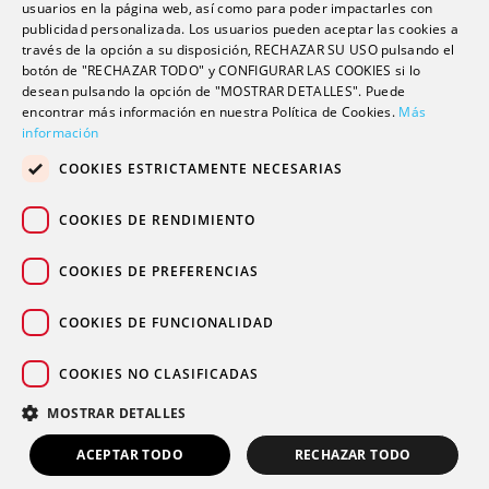
usuarios en la página web, así como para poder impactarles con
Escuela universitaria
publicidad personalizada. Los usuarios pueden aceptar las cookies a
Trabaja con nosotros
través de la opción a su disposición, RECHAZAR SU USO pulsando el
botón de "RECHAZAR TODO" y CONFIGURAR LAS COOKIES si lo
desean pulsando la opción de "MOSTRAR DETALLES". Puede
encontrar más información en nuestra Política de Cookies.
Contacto
Más
información
Actualidad
COOKIES ESTRICTAMENTE NECESARIAS
Contacto de prensa
Podcast
COOKIES DE RENDIMIENTO
Blogs
COOKIES DE PREFERENCIAS
COOKIES DE FUNCIONALIDAD
COOKIES NO CLASIFICADAS
© 2026 Grupo sanitario Ribera
|
|
|
Aviso legal
Política de privacidad
Política de cookies
MOSTRAR DETALLES
Canal Ético
ACEPTAR TODO
RECHAZAR TODO
PIDE TU CITA