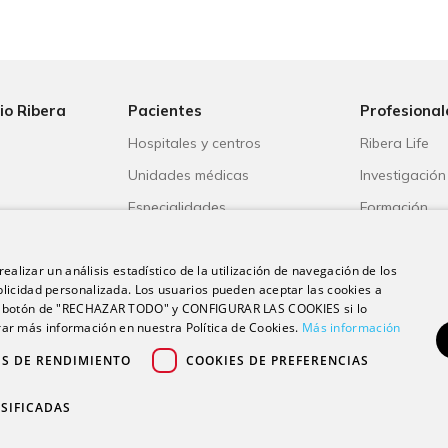
io Ribera
Pacientes
Profesional
Hospitales y centros
Ribera Life
Unidades médicas
Investigación
o
Especialidades
Formación
s
Aseguradoras
Escuela unive
ealizar un análisis estadístico de la utilización de navegación de los
ble
Portal del paciente
Trabaja con 
licidad personalizada. Los usuarios pueden aceptar las cookies a
 el botón de "RECHAZAR TODO" y CONFIGURAR LAS COOKIES si lo
r más información en nuestra Política de Cookies.
Más información
ES DE RENDIMIENTO
COOKIES DE PREFERENCIAS
© 2026 Grupo sanitario Ribera
SIFICADAS
|
|
|
Aviso legal
Política de privacidad
Política de cookies
Canal Ético