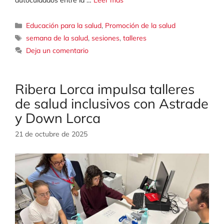
autocuidados entre la …
Leer más
Categorías
Educación para la salud
,
Promoción de la salud
Etiquetas
semana de la salud
,
sesiones
,
talleres
Deja un comentario
Ribera Lorca impulsa talleres
de salud inclusivos con Astrade
y Down Lorca
21 de octubre de 2025