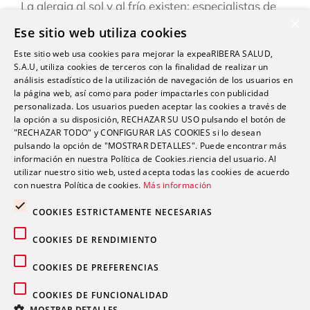
La alergia al sol y al frío existen: especialistas de
×
Ribera explican cómo reconocerlas y prevenirlas
Ese sitio web utiliza cookies
este verano
Este sitio web usa cookies para mejorar la expeaRIBERA SALUD,
“Una persona puede estar infestada y contagiar a
S.A.U, utiliza cookies de terceros con la finalidad de realizar un
otras durante semanas antes de darse cuenta de
análisis estadístico de la utilización de navegación de los usuarios en
la página web, así como para poder impactarles con publicidad
que tiene sarna”
personalizada. Los usuarios pueden aceptar las cookies a través de
la opción a su disposición, RECHAZAR SU USO pulsando el botón de
Ardor, hinchazón o dolor abdominal: los síntomas
"RECHAZAR TODO" y CONFIGURAR LAS COOKIES si lo desean
del sistema Digestivo que no siempre son
pulsando la opción de "MOSTRAR DETALLES". Puede encontrar más
inofensivos
información en nuestra Política de Cookies.riencia del usuario. Al
utilizar nuestro sitio web, usted acepta todas las cookies de acuerdo
con nuestra Política de cookies.
Más información
COOKIES ESTRICTAMENTE NECESARIAS
COOKIES DE RENDIMIENTO
Comentarios recientes
COOKIES DE PREFERENCIAS
COOKIES DE FUNCIONALIDAD
MOSTRAR DETALLES