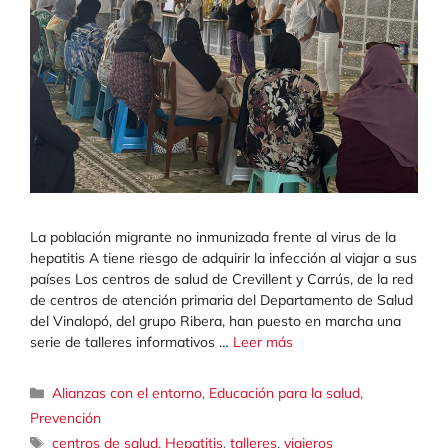
La población migrante no inmunizada frente al virus de la
hepatitis A tiene riesgo de adquirir la infección al viajar a sus
países Los centros de salud de Crevillent y Carrús, de la red
de centros de atención primaria del Departamento de Salud
del Vinalopó, del grupo Ribera, han puesto en marcha una
serie de talleres informativos …
Leer más
Categorías
Alianzas con el entorno
,
Educación para la salud
,
Prevención
Etiquetas
centros de salud
,
Hepatitis
,
talleres
,
viajeros