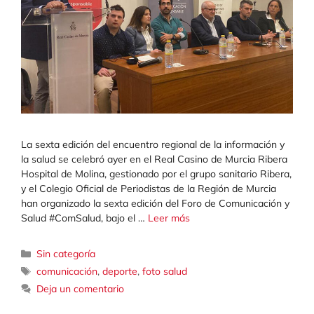
La sexta edición del encuentro regional de la información y
la salud se celebró ayer en el Real Casino de Murcia Ribera
Hospital de Molina, gestionado por el grupo sanitario Ribera,
y el Colegio Oficial de Periodistas de la Región de Murcia
han organizado la sexta edición del Foro de Comunicación y
Salud #ComSalud, bajo el …
Leer más
Categorías
Sin categoría
Etiquetas
comunicación
,
deporte
,
foto salud
Deja un comentario