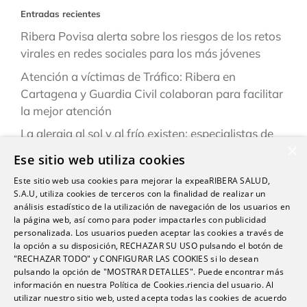
Entradas recientes
Ribera Povisa alerta sobre los riesgos de los retos
virales en redes sociales para los más jóvenes
Atención a víctimas de Tráfico: Ribera en
Cartagena y Guardia Civil colaboran para facilitar
la mejor atención
La alergia al sol y al frío existen: especialistas de
×
Ribera explican cómo reconocerlas y prevenirlas
Ese sitio web utiliza cookies
este verano
Este sitio web usa cookies para mejorar la expeaRIBERA SALUD,
“Una persona puede estar infestada y contagiar a
S.A.U, utiliza cookies de terceros con la finalidad de realizar un
otras durante semanas antes de darse cuenta de
análisis estadístico de la utilización de navegación de los usuarios en
la página web, así como para poder impactarles con publicidad
que tiene sarna”
personalizada. Los usuarios pueden aceptar las cookies a través de
la opción a su disposición, RECHAZAR SU USO pulsando el botón de
Ardor, hinchazón o dolor abdominal: los síntomas
"RECHAZAR TODO" y CONFIGURAR LAS COOKIES si lo desean
del sistema Digestivo que no siempre son
pulsando la opción de "MOSTRAR DETALLES". Puede encontrar más
inofensivos
información en nuestra Política de Cookies.riencia del usuario. Al
utilizar nuestro sitio web, usted acepta todas las cookies de acuerdo