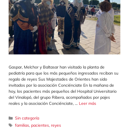
Gaspar, Melchor y Baltasar han visitado la planta de
pediatría para que los más pequeños ingresados reciban su
regalo de reyes Sus Majestades de Orientes han sido
invitados por la asociación Conciénciate En la mañana de
hoy, los pacientes más pequeños del Hospital Universitario
del Vinalopó, del grupo Ribera, acompañados por pajes
reales y la asociación Conciénciate, …
Leer más
Categorías
Sin categoría
Etiquetas
familias
,
pacientes
,
reyes