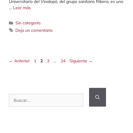
Universitario del Vinalopó, del grupo sanitario Ribera, es uno
…
Leer más
Categorías
Sin categoría
Deja un comentario
Página
Página
Página
Página
←
Anterior
1
2
3
…
24
Siguiente
→
Buscar: