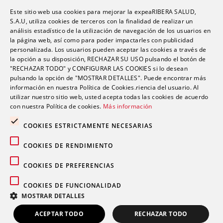
este verano
Este sitio web usa cookies para mejorar la expeaRIBERA SALUD,
“Una persona puede estar infestada y contagiar a
S.A.U, utiliza cookies de terceros con la finalidad de realizar un
otras durante semanas antes de darse cuenta de
análisis estadístico de la utilización de navegación de los usuarios en
la página web, así como para poder impactarles con publicidad
que tiene sarna”
personalizada. Los usuarios pueden aceptar las cookies a través de
la opción a su disposición, RECHAZAR SU USO pulsando el botón de
Ardor, hinchazón o dolor abdominal: los síntomas
"RECHAZAR TODO" y CONFIGURAR LAS COOKIES si lo desean
del sistema Digestivo que no siempre son
pulsando la opción de "MOSTRAR DETALLES". Puede encontrar más
inofensivos
información en nuestra Política de Cookies.riencia del usuario. Al
utilizar nuestro sitio web, usted acepta todas las cookies de acuerdo
con nuestra Política de cookies.
Más información
COOKIES ESTRICTAMENTE NECESARIAS
COOKIES DE RENDIMIENTO
Comentarios recientes
COOKIES DE PREFERENCIAS
COOKIES DE FUNCIONALIDAD
MOSTRAR DETALLES
ACEPTAR TODO
RECHAZAR TODO
© 2026 Grupo sanitario Ribera
|
Aviso legal
|
Política de