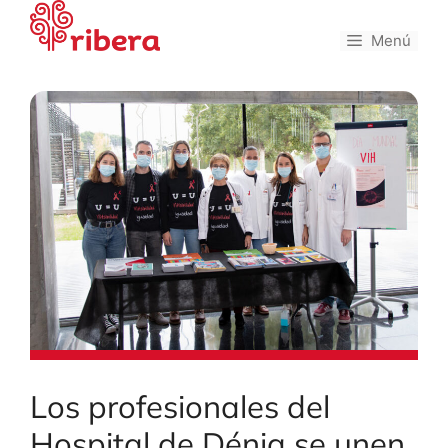
Saltar
al
Menú
contenido
Los profesionales del
Hospital de Dénia se unen