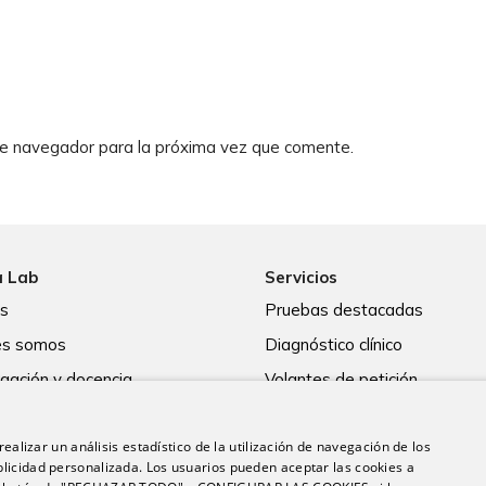
te navegador para la próxima vez que comente.
a Lab
Servicios
os
Pruebas destacadas
es somos
Diagnóstico clínico
igación y docencia
Volantes de petición
d
Asesoramiento a profesional
ealizar un análisis estadístico de la utilización de navegación de los
licidad personalizada. Los usuarios pueden aceptar las cookies a