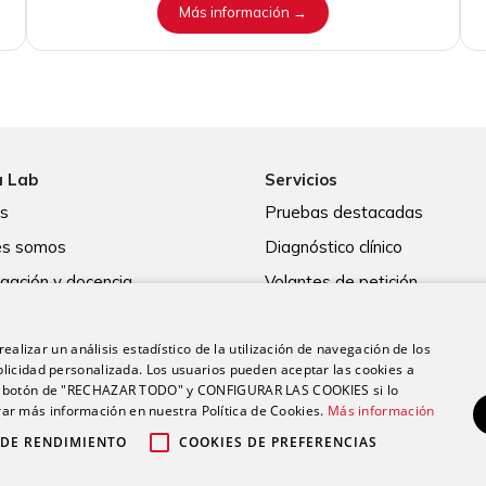
Más información →
a Lab
Servicios
os
Pruebas destacadas
es somos
Diagnóstico clínico
igación y docencia
Volantes de petición
d
Asesoramiento a profesional
ealizar un análisis estadístico de la utilización de navegación de los
licidad personalizada. Los usuarios pueden aceptar las cookies a
 el botón de "RECHAZAR TODO" y CONFIGURAR LAS COOKIES si lo
r más información en nuestra Política de Cookies.
Más información
 DE RENDIMIENTO
COOKIES DE PREFERENCIAS