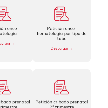
ión onco-
Petición onco-
atología
hematología por tipo de
tubo
cargar →
Descargar →
ribado prenatal
Petición cribado prenatal
trimestre
2º trimestre