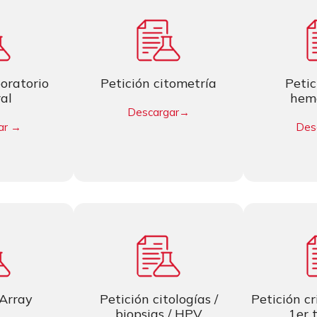
boratorio
Petición citometría
Petic
al
hem
Descargar
→
ar
→
Des
 Array
Petición citologías /
Petición c
biopsias / HPV
1er 