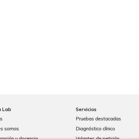
a Lab
Servicios
os
Pruebas destacadas
es somos
Diagnóstico clínico
igación y docencia
Volantes de petición