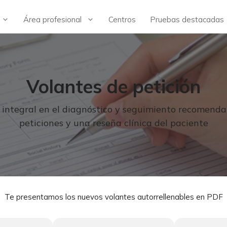
Área profesional
Centros
Pruebas destacadas
Volantes de petición
a integral en el diagnóstico y seguimiento recomen
peticiones y una reseña clínica del paciente
Te presentamos los nuevos volantes autorrellenables en PDF