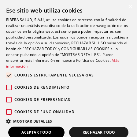
×
Ese sitio web utiliza cookies
Diagnóstico clínico
Volantes de petición
RIBERA SALUD, S.A.U, utiliza cookies de terceros con la finalidad de
realizar un análisis estadístico de la utilización de navegación de los
Asesoramiento a profesionales
usuarios en la página web, así como para poder impactarles con
publicidad personalizada. Los usuarios pueden aceptar las cookies a
través de la opción a su disposición, RECHAZAR SU USO pulsando el
Catálogo de pruebas
botón de "RECHAZAR TODO" y CONFIGURAR LAS COOKIES si lo
desean pulsando la opción de "MOSTRAR DETALLES". Puede
Contacto
encontrar más información en nuestra Política de Cookies.
Más
información
Actualidad
COOKIES ESTRICTAMENTE NECESARIAS
Trabaja con nosotros
COOKIES DE RENDIMIENTO
COOKIES DE PREFERENCIAS
COOKIES DE FUNCIONALIDAD
MOSTRAR DETALLES
© 2026 Grupo Sanitario Ribera
Aviso legal
|
Política de privacidad
|
Política de cookies
|
Canal
ACEPTAR TODO
RECHAZAR TODO