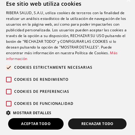
Ese sitio web utiliza cookies
Diagnóstico clínico
Volantes de petición
RIBERA SALUD, S.A.U, utiliza cookies de terceros con la finalidad de
realizar un análisis estadístico de la utilización de navegación de los
Asesoramiento a profesionales
usuarios en la página web, así como para poder impactarles con
publicidad personalizada. Los usuarios pueden aceptar las cookies a
través de la opción a su disposición, RECHAZAR SU USO pulsando el
Catálogo de pruebas
botón de "RECHAZAR TODO" y CONFIGURAR LAS COOKIES si lo
desean pulsando la opción de "MOSTRAR DETALLES". Puede
Contacto
encontrar más información en nuestra Política de Cookies.
Más
información
Actualidad
COOKIES ESTRICTAMENTE NECESARIAS
Trabaja con nosotros
COOKIES DE RENDIMIENTO
COOKIES DE PREFERENCIAS
COOKIES DE FUNCIONALIDAD
MOSTRAR DETALLES
© 2026 Grupo Sanitario Ribera
ACEPTAR TODO
RECHAZAR TODO
Aviso legal
|
Política de privacidad
|
Política de cookies
|
Canal
Ético