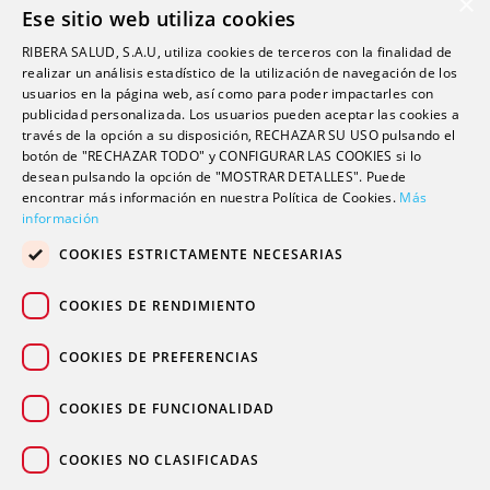
×
Ese sitio web utiliza cookies
Investigación
RIBERA SALUD, S.A.U, utiliza cookies de terceros con la finalidad de
Formación
realizar un análisis estadístico de la utilización de navegación de los
usuarios en la página web, así como para poder impactarles con
Escuela universitaria
publicidad personalizada. Los usuarios pueden aceptar las cookies a
Trabaja con nosotros
través de la opción a su disposición, RECHAZAR SU USO pulsando el
botón de "RECHAZAR TODO" y CONFIGURAR LAS COOKIES si lo
desean pulsando la opción de "MOSTRAR DETALLES". Puede
encontrar más información en nuestra Política de Cookies.
Contacto
Más
información
Actualidad
COOKIES ESTRICTAMENTE NECESARIAS
Contacto de prensa
Podcast
COOKIES DE RENDIMIENTO
Blogs
COOKIES DE PREFERENCIAS
COOKIES DE FUNCIONALIDAD
COOKIES NO CLASIFICADAS
© 2026 Grupo sanitario Ribera
|
|
|
Aviso legal
Política de privacidad
Política de cookies