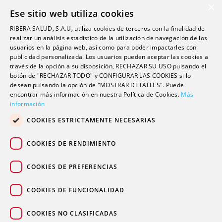
Ribera Life
×
Ese sitio web utiliza cookies
Investigación
RIBERA SALUD, S.A.U, utiliza cookies de terceros con la finalidad de
Formación
realizar un análisis estadístico de la utilización de navegación de los
usuarios en la página web, así como para poder impactarles con
Escuela universitaria
publicidad personalizada. Los usuarios pueden aceptar las cookies a
Trabaja con nosotros
través de la opción a su disposición, RECHAZAR SU USO pulsando el
botón de "RECHAZAR TODO" y CONFIGURAR LAS COOKIES si lo
desean pulsando la opción de "MOSTRAR DETALLES". Puede
encontrar más información en nuestra Política de Cookies.
Contacto
Más
información
Actualidad
COOKIES ESTRICTAMENTE NECESARIAS
Contacto de prensa
Podcast
COOKIES DE RENDIMIENTO
Blogs
COOKIES DE PREFERENCIAS
COOKIES DE FUNCIONALIDAD
COOKIES NO CLASIFICADAS
© 2026 Grupo sanitario Ribera