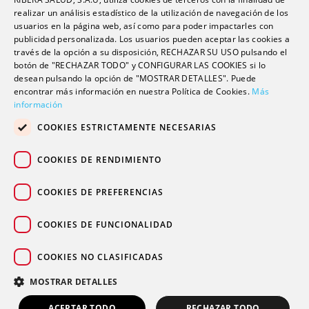
Formación
realizar un análisis estadístico de la utilización de navegación de los
usuarios en la página web, así como para poder impactarles con
Escuela universitaria
publicidad personalizada. Los usuarios pueden aceptar las cookies a
Trabaja con nosotros
través de la opción a su disposición, RECHAZAR SU USO pulsando el
botón de "RECHAZAR TODO" y CONFIGURAR LAS COOKIES si lo
desean pulsando la opción de "MOSTRAR DETALLES". Puede
encontrar más información en nuestra Política de Cookies.
Contacto
Más
información
Actualidad
COOKIES ESTRICTAMENTE NECESARIAS
Contacto de prensa
Podcast
COOKIES DE RENDIMIENTO
Blogs
COOKIES DE PREFERENCIAS
COOKIES DE FUNCIONALIDAD
COOKIES NO CLASIFICADAS
© 2026 Grupo sanitario Ribera
|
|
|
Aviso legal
Política de privacidad
Política de cookies
MOSTRAR DETALLES
Canal Ético
ACEPTAR TODO
RECHAZAR TODO