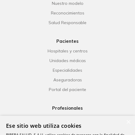
Nuestro modelo
Reconocimientos
Salud Responsable
Pacientes
Hospitales y centros
Unidades médicas
Especialidades
Aseguradoras
Portal del paciente
Profesionales
Ribera Life
×
Ese sitio web utiliza cookies
Investigación
RIBERA SALUD, S.A.U, utiliza cookies de terceros con la finalidad de