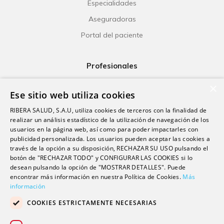
Especialidades
Aseguradoras
Portal del paciente
Profesionales
Ribera Life
×
Ese sitio web utiliza cookies
Investigación
RIBERA SALUD, S.A.U, utiliza cookies de terceros con la finalidad de
Formación
realizar un análisis estadístico de la utilización de navegación de los
usuarios en la página web, así como para poder impactarles con
Escuela universitaria
publicidad personalizada. Los usuarios pueden aceptar las cookies a
Trabaja con nosotros
través de la opción a su disposición, RECHAZAR SU USO pulsando el
botón de "RECHAZAR TODO" y CONFIGURAR LAS COOKIES si lo
desean pulsando la opción de "MOSTRAR DETALLES". Puede
Contacto
encontrar más información en nuestra Política de Cookies.
Más
información
Actualidad
COOKIES ESTRICTAMENTE NECESARIAS
Contacto de prensa