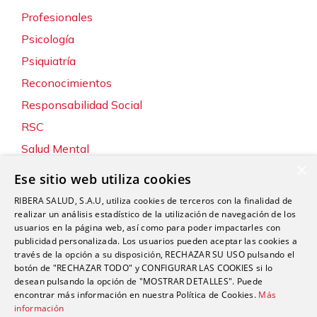
Profesionales
Psicología
Psiquiatría
Reconocimientos
Responsabilidad Social
RSC
Salud Mental
×
Servicios
Ese sitio web utiliza cookies
Sin categoría
RIBERA SALUD, S.A.U, utiliza cookies de terceros con la finalidad de
Sostenibilidad y Medio Ambiente
realizar un análisis estadístico de la utilización de navegación de los
usuarios en la página web, así como para poder impactarles con
Tecnología
publicidad personalizada. Los usuarios pueden aceptar las cookies a
través de la opción a su disposición, RECHAZAR SU USO pulsando el
Traumatología y Cirugía Ortopédica
botón de "RECHAZAR TODO" y CONFIGURAR LAS COOKIES si lo
Unidad de Tráfico
desean pulsando la opción de "MOSTRAR DETALLES". Puede
encontrar más información en nuestra Política de Cookies.
Más
Urgencias
información