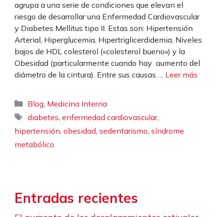
agrupa a una serie de condiciones que elevan el
riesgo de desarrollar una Enfermedad Cardiovascular
y Diabetes Mellitus tipo II. Estas son: Hipertensión
Arterial, Hiperglucemia, Hipertriglicerdidemia, Niveles
bajos de HDL colesterol («colesterol bueno») y la
Obesidad (particularmente cuando hay aumento del
diámetro de la cintura). Entre sus causas …
Leer más
Categorías
,
Blog
Medicina Interna
Etiquetas
,
,
diabetes
enfermedad cardiovascular
,
,
,
hipertensión
obesidad
sedentarismo
síndrome
metabólico
Entradas recientes