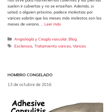
nos sirve para mantenernos calientes y las piernas
suelen ir cubiertas y no se enseñan. Además, si
usted, o alguien próximo, padece molestias por
varices sabrán que los meses más molestos son los
meses de verano, …
Leer más
Categorías
,
Angiología y Cirugía vascular
Blog
Etiquetas
,
,
Esclerosis
Tratamiento varices
Varices
HOMBRO CONGELADO
13 de octubre de 2016