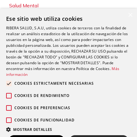
Salud Mental
×
Servicios
Ese sitio web utiliza cookies
Sin categoría
RIBERA SALUD, S.A.U, utiliza cookies de terceros con la finalidad de
Sostenibilidad y Medio Ambiente
realizar un análisis estadístico de la utilización de navegación de los
usuarios en la página web, así como para poder impactarles con
Tecnología
publicidad personalizada. Los usuarios pueden aceptar las cookies a
través de la opción a su disposición, RECHAZAR SU USO pulsando el
Traumatología y Cirugía Ortopédica
botón de "RECHAZAR TODO" y CONFIGURAR LAS COOKIES si lo
Unidad de Tráfico
desean pulsando la opción de "MOSTRAR DETALLES". Puede
encontrar más información en nuestra Política de Cookies.
Más
Urgencias
información
Urología
COOKIES ESTRICTAMENTE NECESARIAS
Valoración del Daño Corporal
COOKIES DE RENDIMIENTO
COOKIES DE PREFERENCIAS
COOKIES DE FUNCIONALIDAD
Política de privacidad
Política de
© 2026 Grupo Ribera |
|
MOSTRAR DETALLES
cookies
Aviso legal
Canal Ético
|
|
Pedir cita