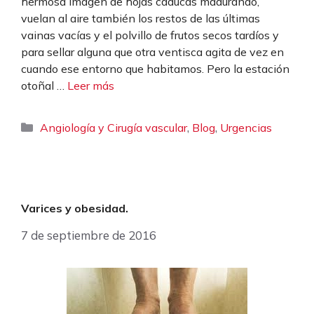
hermosa imagen de hojas caducas madurando,
vuelan al aire también los restos de las últimas
vainas vacías y el polvillo de frutos secos tardíos y
para sellar alguna que otra ventisca agita de vez en
cuando ese entorno que habitamos. Pero la estación
otoñal …
Leer más
Categorías
,
,
Angiología y Cirugía vascular
Blog
Urgencias
Varices y obesidad.
7 de septiembre de 2016