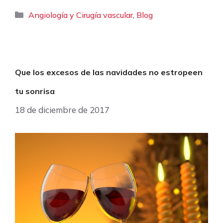
Categorías
,
Angiología y Cirugía vascular
Blog
Que los excesos de las navidades no estropeen
tu sonrisa
18 de diciembre de 2017