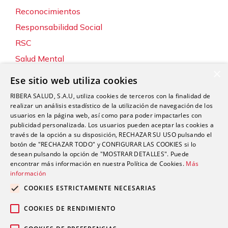
Reconocimientos
Responsabilidad Social
RSC
Salud Mental
×
Servicios
Ese sitio web utiliza cookies
Sin categoría
RIBERA SALUD, S.A.U, utiliza cookies de terceros con la finalidad de
Sostenibilidad y Medio Ambiente
realizar un análisis estadístico de la utilización de navegación de los
usuarios en la página web, así como para poder impactarles con
Tecnología
publicidad personalizada. Los usuarios pueden aceptar las cookies a
través de la opción a su disposición, RECHAZAR SU USO pulsando el
Traumatología y Cirugía Ortopédica
botón de "RECHAZAR TODO" y CONFIGURAR LAS COOKIES si lo
Unidad de Tráfico
desean pulsando la opción de "MOSTRAR DETALLES". Puede
encontrar más información en nuestra Política de Cookies.
Más
Urgencias
información
Urología
COOKIES ESTRICTAMENTE NECESARIAS
Valoración del Daño Corporal
COOKIES DE RENDIMIENTO