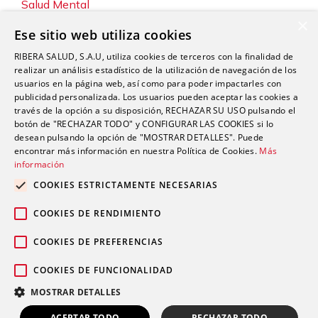
Salud Mental
×
Servicios
Ese sitio web utiliza cookies
Sin categoría
RIBERA SALUD, S.A.U, utiliza cookies de terceros con la finalidad de
Sostenibilidad y Medio Ambiente
realizar un análisis estadístico de la utilización de navegación de los
usuarios en la página web, así como para poder impactarles con
Tecnología
publicidad personalizada. Los usuarios pueden aceptar las cookies a
través de la opción a su disposición, RECHAZAR SU USO pulsando el
Traumatología y Cirugía Ortopédica
botón de "RECHAZAR TODO" y CONFIGURAR LAS COOKIES si lo
Unidad de Tráfico
desean pulsando la opción de "MOSTRAR DETALLES". Puede
encontrar más información en nuestra Política de Cookies.
Más
Urgencias
información
Urología
COOKIES ESTRICTAMENTE NECESARIAS
Valoración del Daño Corporal
COOKIES DE RENDIMIENTO
COOKIES DE PREFERENCIAS
COOKIES DE FUNCIONALIDAD
Política de privacidad
Política de
© 2026 Grupo Ribera |
|
MOSTRAR DETALLES
cookies
Aviso legal
Canal Ético
|
|
Pedir cita
ACEPTAR TODO
RECHAZAR TODO