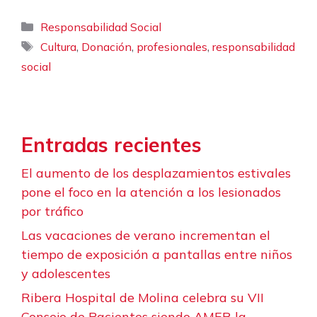
Categorías
Responsabilidad Social
Etiquetas
,
,
,
Cultura
Donación
profesionales
responsabilidad
social
Entradas recientes
El aumento de los desplazamientos estivales
pone el foco en la atención a los lesionados
por tráfico
Las vacaciones de verano incrementan el
tiempo de exposición a pantallas entre niños
y adolescentes
Ribera Hospital de Molina celebra su VII
Consejo de Pacientes siendo AMER la