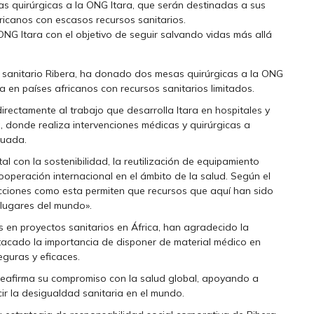
s quirúrgicas a la ONG Itara, que serán destinadas a sus
icanos con escasos recursos sanitarios.
 ONG Itara con el objetivo de seguir salvando vidas más allá
o sanitario Ribera, ha donado dos mesas quirúrgicas a la ONG
ia en países africanos con recursos sanitarios limitados.
directamente al trabajo que desarrolla Itara en hospitales y
, donde realiza intervenciones médicas y quirúrgicas a
cuada.
l con la sostenibilidad, la reutilización de equipamiento
ooperación internacional en el ámbito de la salud. Según el
acciones como esta permiten que recursos que aquí han sido
lugares del mundo».
en proyectos sanitarios en África, han agradecido la
stacado la importancia de disponer de material médico en
eguras y eficaces.
io reafirma su compromiso con la salud global, apoyando a
ir la desigualdad sanitaria en el mundo.