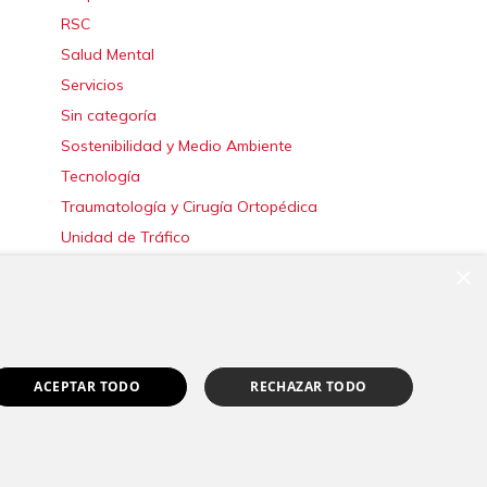
RSC
Salud Mental
Servicios
Sin categoría
Sostenibilidad y Medio Ambiente
Tecnología
Traumatología y Cirugía Ortopédica
Unidad de Tráfico
Urgencias
×
Urología
Valoración del Daño Corporal
ACEPTAR TODO
RECHAZAR TODO
|
Canal Ético
Pedir cita