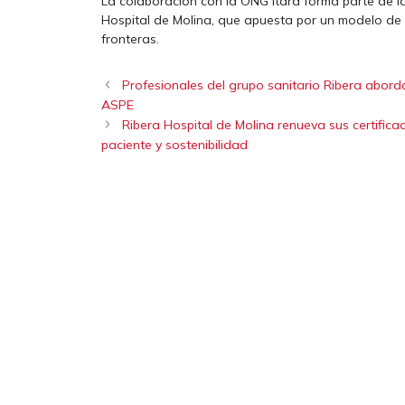
La colaboración con la ONG Itara forma parte de la
Hospital de Molina, que apuesta por un modelo de s
fronteras.
Profesionales del grupo sanitario Ribera aborda
ASPE
Ribera Hospital de Molina renueva sus certific
paciente y sostenibilidad