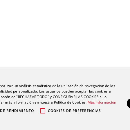
ealizar un análisis estadístico de la utilización de navegación de los
licidad personalizada. Los usuarios pueden aceptar las cookies a
 el botón de "RECHAZAR TODO" y CONFIGURAR LAS COOKIES si lo
r más información en nuestra Política de Cookies.
Más información
 DE RENDIMIENTO
COOKIES DE PREFERENCIAS
po Ribera |
|
|
Política de privacidad
Política de cookies
Aviso legal