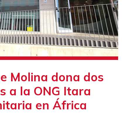
de Molina dona dos
s a la ONG Itara
itaria en África