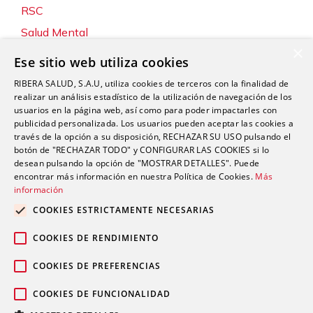
RSC
Salud Mental
×
Servicios
Ese sitio web utiliza cookies
Sin categoría
RIBERA SALUD, S.A.U, utiliza cookies de terceros con la finalidad de
Sostenibilidad y Medio Ambiente
realizar un análisis estadístico de la utilización de navegación de los
usuarios en la página web, así como para poder impactarles con
Tecnología
publicidad personalizada. Los usuarios pueden aceptar las cookies a
través de la opción a su disposición, RECHAZAR SU USO pulsando el
Traumatología y Cirugía Ortopédica
botón de "RECHAZAR TODO" y CONFIGURAR LAS COOKIES si lo
Unidad de Tráfico
desean pulsando la opción de "MOSTRAR DETALLES". Puede
encontrar más información en nuestra Política de Cookies.
Más
Urgencias
información
Urología
COOKIES ESTRICTAMENTE NECESARIAS
Valoración del Daño Corporal
COOKIES DE RENDIMIENTO
COOKIES DE PREFERENCIAS
COOKIES DE FUNCIONALIDAD
Política de privacidad
Política de
© 2026 Grupo Ribera |
|