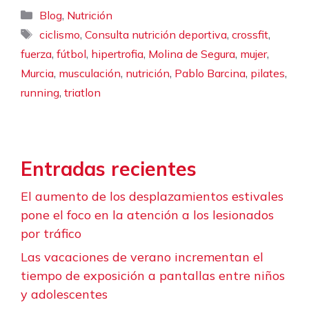
Categorías
,
Blog
Nutrición
Etiquetas
,
,
,
ciclismo
Consulta nutrición deportiva
crossfit
,
,
,
,
,
fuerza
fútbol
hipertrofia
Molina de Segura
mujer
,
,
,
,
,
Murcia
musculación
nutrición
Pablo Barcina
pilates
,
running
triatlon
Entradas recientes
El aumento de los desplazamientos estivales
pone el foco en la atención a los lesionados
por tráfico
Las vacaciones de verano incrementan el
tiempo de exposición a pantallas entre niños
y adolescentes