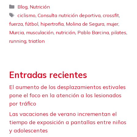
Categorías
,
Blog
Nutrición
Etiquetas
,
,
,
ciclismo
Consulta nutrición deportiva
crossfit
,
,
,
,
,
fuerza
fútbol
hipertrofia
Molina de Segura
mujer
,
,
,
,
,
Murcia
musculación
nutrición
Pablo Barcina
pilates
,
running
triatlon
Entradas recientes
El aumento de los desplazamientos estivales
pone el foco en la atención a los lesionados
por tráfico
Las vacaciones de verano incrementan el
tiempo de exposición a pantallas entre niños
y adolescentes