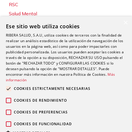
RSC
Salud Mental
×
Servicios
Ese sitio web utiliza cookies
Sin categoría
RIBERA SALUD, S.A.U, utiliza cookies de terceros con la finalidad de
Sostenibilidad y Medio Ambiente
realizar un análisis estadístico de la utilización de navegación de los
usuarios en la página web, así como para poder impactarles con
Tecnología
publicidad personalizada. Los usuarios pueden aceptar las cookies a
través de la opción a su disposición, RECHAZAR SU USO pulsando el
Traumatología y Cirugía Ortopédica
botón de "RECHAZAR TODO" y CONFIGURAR LAS COOKIES si lo
Unidad de Tráfico
desean pulsando la opción de "MOSTRAR DETALLES". Puede
encontrar más información en nuestra Política de Cookies.
Más
Urgencias
información
Urología
COOKIES ESTRICTAMENTE NECESARIAS
Valoración del Daño Corporal
COOKIES DE RENDIMIENTO
COOKIES DE PREFERENCIAS
COOKIES DE FUNCIONALIDAD
Política de privacidad
Política de
© 2026 Grupo Ribera |
|