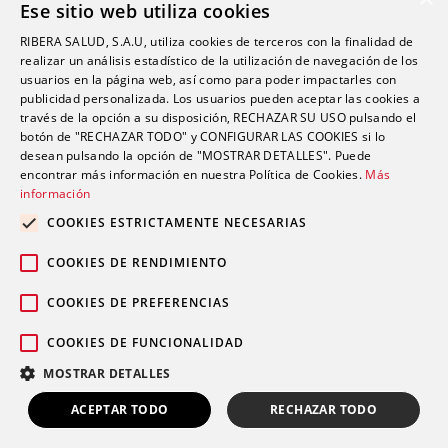
Ese sitio web utiliza cookies
Sin categoría
RIBERA SALUD, S.A.U, utiliza cookies de terceros con la finalidad de
Sostenibilidad y Medio Ambiente
realizar un análisis estadístico de la utilización de navegación de los
usuarios en la página web, así como para poder impactarles con
Tecnología
publicidad personalizada. Los usuarios pueden aceptar las cookies a
través de la opción a su disposición, RECHAZAR SU USO pulsando el
Traumatología y Cirugía Ortopédica
botón de "RECHAZAR TODO" y CONFIGURAR LAS COOKIES si lo
Unidad de Tráfico
desean pulsando la opción de "MOSTRAR DETALLES". Puede
encontrar más información en nuestra Política de Cookies.
Más
Urgencias
información
Urología
COOKIES ESTRICTAMENTE NECESARIAS
Valoración del Daño Corporal
COOKIES DE RENDIMIENTO
COOKIES DE PREFERENCIAS
COOKIES DE FUNCIONALIDAD
Política de privacidad
Política de
© 2026 Grupo Ribera |
|
MOSTRAR DETALLES
cookies
Aviso legal
Canal Ético
|
|
Pedir cita
ACEPTAR TODO
RECHAZAR TODO
LLÁMANOS
Open