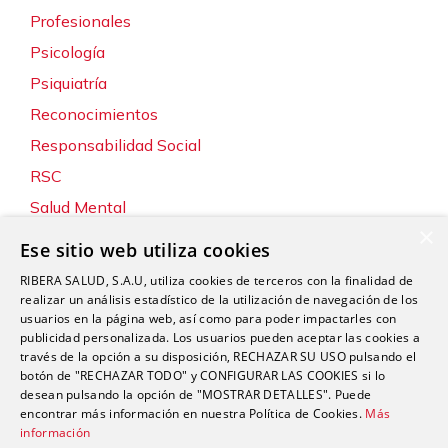
Profesionales
Psicología
Psiquiatría
Reconocimientos
Responsabilidad Social
RSC
Salud Mental
×
Servicios
Ese sitio web utiliza cookies
Sin categoría
RIBERA SALUD, S.A.U, utiliza cookies de terceros con la finalidad de
Sostenibilidad y Medio Ambiente
realizar un análisis estadístico de la utilización de navegación de los
usuarios en la página web, así como para poder impactarles con
Tecnología
publicidad personalizada. Los usuarios pueden aceptar las cookies a
través de la opción a su disposición, RECHAZAR SU USO pulsando el
Traumatología y Cirugía Ortopédica
botón de "RECHAZAR TODO" y CONFIGURAR LAS COOKIES si lo
Unidad de Tráfico
desean pulsando la opción de "MOSTRAR DETALLES". Puede
encontrar más información en nuestra Política de Cookies.
Más
Urgencias
información