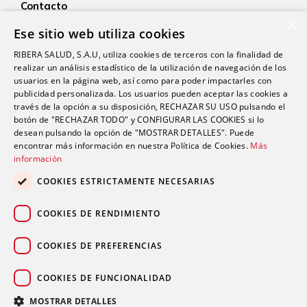
Contacto
×
Empleo
Ese sitio web utiliza cookies
Actualidad
RIBERA SALUD, S.A.U, utiliza cookies de terceros con la finalidad de
realizar un análisis estadístico de la utilización de navegación de los
usuarios en la página web, así como para poder impactarles con
publicidad personalizada. Los usuarios pueden aceptar las cookies a
través de la opción a su disposición, RECHAZAR SU USO pulsando el
botón de "RECHAZAR TODO" y CONFIGURAR LAS COOKIES si lo
desean pulsando la opción de "MOSTRAR DETALLES". Puede
encontrar más información en nuestra Política de Cookies.
Más
Proveedor médico oficial del Real Sporting de Gijón
información
COOKIES ESTRICTAMENTE NECESARIAS
COOKIES DE RENDIMIENTO
COOKIES DE PREFERENCIAS
Patrocinadores de Filarmónica de Gijón
COOKIES DE FUNCIONALIDAD
MOSTRAR DETALLES