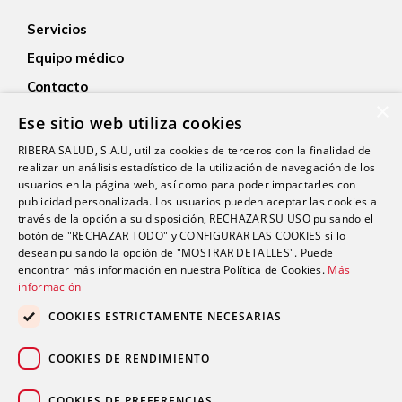
Servicios
Equipo médico
Contacto
×
Empleo
Ese sitio web utiliza cookies
Actualidad
RIBERA SALUD, S.A.U, utiliza cookies de terceros con la finalidad de
realizar un análisis estadístico de la utilización de navegación de los
usuarios en la página web, así como para poder impactarles con
publicidad personalizada. Los usuarios pueden aceptar las cookies a
través de la opción a su disposición, RECHAZAR SU USO pulsando el
botón de "RECHAZAR TODO" y CONFIGURAR LAS COOKIES si lo
desean pulsando la opción de "MOSTRAR DETALLES". Puede
encontrar más información en nuestra Política de Cookies.
Más
Proveedor médico oficial del Real Sporting de Gijón
información
COOKIES ESTRICTAMENTE NECESARIAS
COOKIES DE RENDIMIENTO
COOKIES DE PREFERENCIAS
Patrocinadores de Filarmónica de Gijón