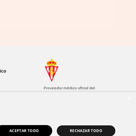
ico
Proveedor médico oficial del
Real Sporting de Gijón
×
Patrocinadores de Filarmónica
de Gijón
ACEPTAR TODO
RECHAZAR TODO