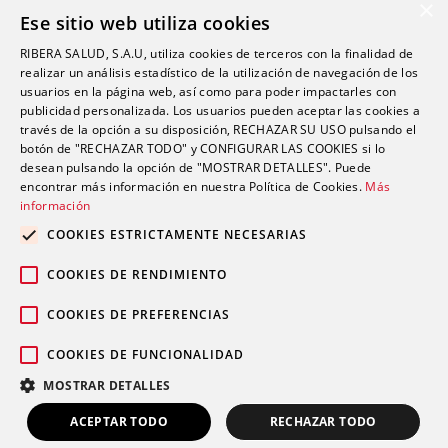
Formación
×
Ese sitio web utiliza cookies
Alexia: plataforma educativa
RIBERA SALUD, S.A.U, utiliza cookies de terceros con la finalidad de
realizar un análisis estadístico de la utilización de navegación de los
usuarios en la página web, así como para poder impactarles con
Nuestro centro
publicidad personalizada. Los usuarios pueden aceptar las cookies a
Historia
través de la opción a su disposición, RECHAZAR SU USO pulsando el
botón de "RECHAZAR TODO" y CONFIGURAR LAS COOKIES si lo
Servicios e instalaciones
desean pulsando la opción de "MOSTRAR DETALLES". Puede
encontrar más información en nuestra Política de Cookies.
Más
información
Contacto
COOKIES ESTRICTAMENTE NECESARIAS
Trabaja con nosotros
COOKIES DE RENDIMIENTO
COOKIES DE PREFERENCIAS
COOKIES DE FUNCIONALIDAD
Aviso legal
Política de protección de
© 2026 Grupo Ribera |
|
MOSTRAR DETALLES
datos
Política de cookies
|
ACEPTAR TODO
RECHAZAR TODO
LLÁMANOS
INFÓRMATE