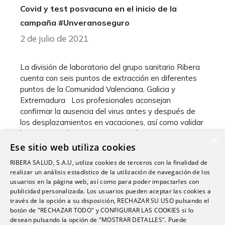
Covid y test posvacuna en el inicio de la
campaña #Unveranoseguro
2 de julio de 2021
La división de laboratorio del grupo sanitario Ribera
cuenta con seis puntos de extracción en diferentes
puntos de la Comunidad Valenciana, Galicia y
Extremadura Los profesionales aconsejan
confirmar la ausencia del virus antes y después de
los desplazamientos en vacaciones, así como validar
la presencia de anticuerpos con el test posvacuna, si
×
ya han pasado …
Ese sitio web utiliza cookies
RIBERA SALUD, S.A.U, utiliza cookies de terceros con la finalidad de
Leer más
realizar un análisis estadístico de la utilización de navegación de los
usuarios en la página web, así como para poder impactarles con
publicidad personalizada. Los usuarios pueden aceptar las cookies a
Categorías
,
,
Grupo
Prevención
Ribera Lab
través de la opción a su disposición, RECHAZAR SU USO pulsando el
botón de "RECHAZAR TODO" y CONFIGURAR LAS COOKIES si lo
desean pulsando la opción de "MOSTRAR DETALLES". Puede