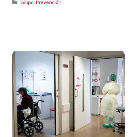
Categorías
,
Grupo
Prevención