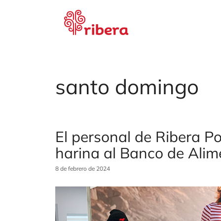
Saltar
al
contenido
santo domingo
El personal de Ribera P
harina al Banco de Ali
8 de febrero de 2024