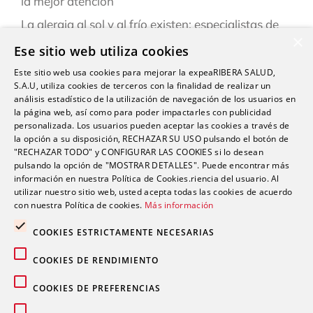
la mejor atención
La alergia al sol y al frío existen: especialistas de
×
Ribera explican cómo reconocerlas y prevenirlas
Ese sitio web utiliza cookies
este verano
Este sitio web usa cookies para mejorar la expeaRIBERA SALUD,
“Una persona puede estar infestada y contagiar a
S.A.U, utiliza cookies de terceros con la finalidad de realizar un
otras durante semanas antes de darse cuenta de
análisis estadístico de la utilización de navegación de los usuarios en
la página web, así como para poder impactarles con publicidad
que tiene sarna”
personalizada. Los usuarios pueden aceptar las cookies a través de
la opción a su disposición, RECHAZAR SU USO pulsando el botón de
Ardor, hinchazón o dolor abdominal: los síntomas
"RECHAZAR TODO" y CONFIGURAR LAS COOKIES si lo desean
del sistema Digestivo que no siempre son
pulsando la opción de "MOSTRAR DETALLES". Puede encontrar más
inofensivos
información en nuestra Política de Cookies.riencia del usuario. Al
utilizar nuestro sitio web, usted acepta todas las cookies de acuerdo
con nuestra Política de cookies.
Más información
COOKIES ESTRICTAMENTE NECESARIAS
COOKIES DE RENDIMIENTO
Comentarios recientes
COOKIES DE PREFERENCIAS