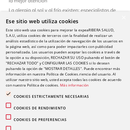
la mejor atención
La alergia al sol y al frío existen: especialistas de
×
Ribera explican cómo reconocerlas y prevenirlas
Ese sitio web utiliza cookies
este verano
Este sitio web usa cookies para mejorar la expeaRIBERA SALUD,
“Una persona puede estar infestada y contagiar a
S.A.U, utiliza cookies de terceros con la finalidad de realizar un
otras durante semanas antes de darse cuenta de
análisis estadístico de la utilización de navegación de los usuarios en
la página web, así como para poder impactarles con publicidad
que tiene sarna”
personalizada. Los usuarios pueden aceptar las cookies a través de
la opción a su disposición, RECHAZAR SU USO pulsando el botón de
Ardor, hinchazón o dolor abdominal: los síntomas
"RECHAZAR TODO" y CONFIGURAR LAS COOKIES si lo desean
del sistema Digestivo que no siempre son
pulsando la opción de "MOSTRAR DETALLES". Puede encontrar más
inofensivos
información en nuestra Política de Cookies.riencia del usuario. Al
utilizar nuestro sitio web, usted acepta todas las cookies de acuerdo
con nuestra Política de cookies.
Más información
COOKIES ESTRICTAMENTE NECESARIAS
COOKIES DE RENDIMIENTO
Comentarios recientes
COOKIES DE PREFERENCIAS