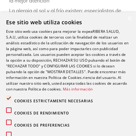
la mejor atención
La alergia al sol y al frío existen: especialistas de
×
Ribera explican cómo reconocerlas y prevenirlas
Ese sitio web utiliza cookies
este verano
Este sitio web usa cookies para mejorar la expeaRIBERA SALUD,
“Una persona puede estar infestada y contagiar a
S.A.U, utiliza cookies de terceros con la finalidad de realizar un
otras durante semanas antes de darse cuenta de
análisis estadístico de la utilización de navegación de los usuarios en
la página web, así como para poder impactarles con publicidad
que tiene sarna”
personalizada. Los usuarios pueden aceptar las cookies a través de
la opción a su disposición, RECHAZAR SU USO pulsando el botón de
Ardor, hinchazón o dolor abdominal: los síntomas
"RECHAZAR TODO" y CONFIGURAR LAS COOKIES si lo desean
del sistema Digestivo que no siempre son
pulsando la opción de "MOSTRAR DETALLES". Puede encontrar más
inofensivos
información en nuestra Política de Cookies.riencia del usuario. Al
utilizar nuestro sitio web, usted acepta todas las cookies de acuerdo
con nuestra Política de cookies.
Más información
COOKIES ESTRICTAMENTE NECESARIAS
COOKIES DE RENDIMIENTO
Comentarios recientes
COOKIES DE PREFERENCIAS