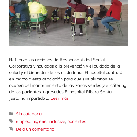
Refuerza las acciones de Responsabilidad Social
Corporativa vinculadas a la prevención y el cuidado de la
salud y el bienestar de los ciudadanos El hospital contrató
en marzo a esta asociación para que sus alumnos se
ocupen del mantenimiento de las zonas verdes y el cátering
de los pacientes ingresados El hospital Ribera Santa
Justa ha impartido …
Leer más
Categorías
Sin categoría
Etiquetas
empleo
,
higiene
,
inclusive
,
pacientes
Deja un comentario