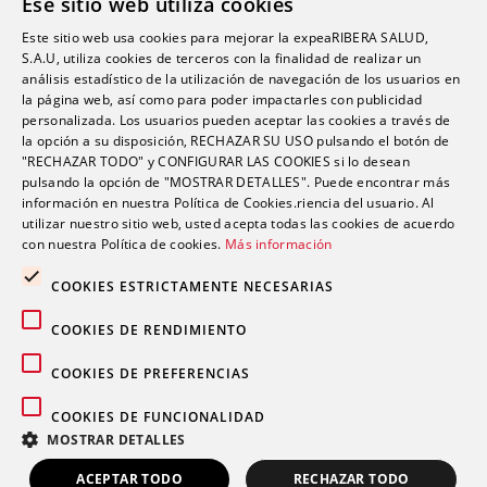
Ese sitio web utiliza cookies
este verano
Este sitio web usa cookies para mejorar la expeaRIBERA SALUD,
“Una persona puede estar infestada y contagiar a
S.A.U, utiliza cookies de terceros con la finalidad de realizar un
otras durante semanas antes de darse cuenta de
análisis estadístico de la utilización de navegación de los usuarios en
la página web, así como para poder impactarles con publicidad
que tiene sarna”
personalizada. Los usuarios pueden aceptar las cookies a través de
la opción a su disposición, RECHAZAR SU USO pulsando el botón de
Ardor, hinchazón o dolor abdominal: los síntomas
"RECHAZAR TODO" y CONFIGURAR LAS COOKIES si lo desean
del sistema Digestivo que no siempre son
pulsando la opción de "MOSTRAR DETALLES". Puede encontrar más
inofensivos
información en nuestra Política de Cookies.riencia del usuario. Al
utilizar nuestro sitio web, usted acepta todas las cookies de acuerdo
con nuestra Política de cookies.
Más información
COOKIES ESTRICTAMENTE NECESARIAS
COOKIES DE RENDIMIENTO
Comentarios recientes
COOKIES DE PREFERENCIAS
COOKIES DE FUNCIONALIDAD
MOSTRAR DETALLES
ACEPTAR TODO
RECHAZAR TODO
© 2026 Grupo sanitario Ribera
|
Aviso legal
|
Política de