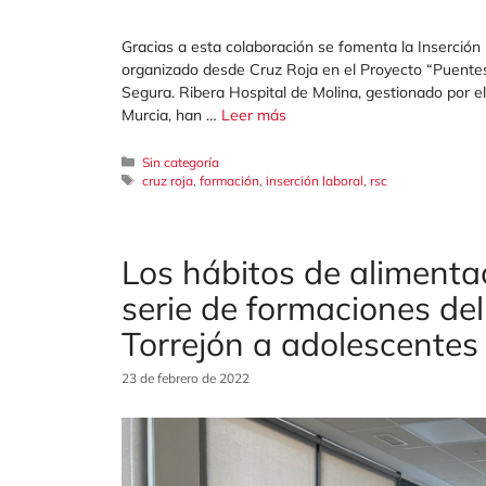
Gracias a esta colaboración se fomenta la Inserción 
organizado desde Cruz Roja en el Proyecto “Puentes 
Segura. Ribera Hospital de Molina, gestionado por el
Murcia, han …
Leer más
Categorías
Sin categoría
Etiquetas
cruz roja
,
formación
,
inserción laboral
,
rsc
Los hábitos de alimenta
serie de formaciones del
Torrejón a adolescentes 
23 de febrero de 2022