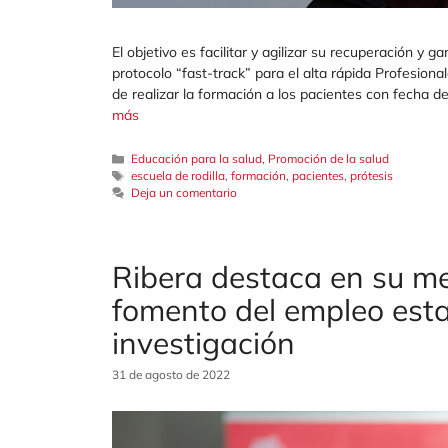
El objetivo es facilitar y agilizar su recuperación y ga
protocolo “fast-track” para el alta rápida Profesion
de realizar la formación a los pacientes con fecha 
más
Categorías
Educación para la salud
,
Promoción de la salud
Etiquetas
escuela de rodilla
,
formación
,
pacientes
,
prótesis
Deja un comentario
Ribera destaca en su me
fomento del empleo estab
investigación
31 de agosto de 2022