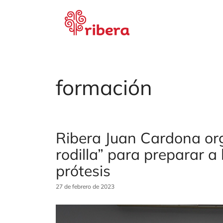
Saltar
al
contenido
formación
Ribera Juan Cardona or
rodilla” para preparar a
prótesis
27 de febrero de 2023