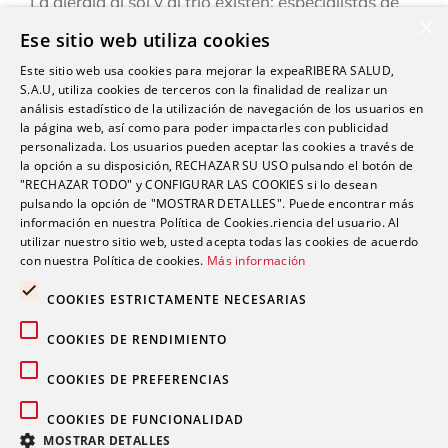
La alergia al sol y al frío existen: especialistas de
×
Ribera explican cómo reconocerlas y prevenirlas
Ese sitio web utiliza cookies
este verano
Este sitio web usa cookies para mejorar la expeaRIBERA SALUD,
“Una persona puede estar infestada y contagiar a
S.A.U, utiliza cookies de terceros con la finalidad de realizar un
otras durante semanas antes de darse cuenta de
análisis estadístico de la utilización de navegación de los usuarios en
la página web, así como para poder impactarles con publicidad
que tiene sarna”
personalizada. Los usuarios pueden aceptar las cookies a través de
la opción a su disposición, RECHAZAR SU USO pulsando el botón de
Ardor, hinchazón o dolor abdominal: los síntomas
"RECHAZAR TODO" y CONFIGURAR LAS COOKIES si lo desean
del sistema Digestivo que no siempre son
pulsando la opción de "MOSTRAR DETALLES". Puede encontrar más
inofensivos
información en nuestra Política de Cookies.riencia del usuario. Al
utilizar nuestro sitio web, usted acepta todas las cookies de acuerdo
con nuestra Política de cookies.
Más información
COOKIES ESTRICTAMENTE NECESARIAS
COOKIES DE RENDIMIENTO
Comentarios recientes
COOKIES DE PREFERENCIAS
COOKIES DE FUNCIONALIDAD
MOSTRAR DETALLES