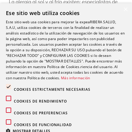
La alergia al sol y al frío existen: especialistas de
×
Ribera explican cómo reconocerlas y prevenirlas
Ese sitio web utiliza cookies
este verano
Este sitio web usa cookies para mejorar la expeaRIBERA SALUD,
“Una persona puede estar infestada y contagiar a
S.A.U, utiliza cookies de terceros con la finalidad de realizar un
otras durante semanas antes de darse cuenta de
análisis estadístico de la utilización de navegación de los usuarios en
la página web, así como para poder impactarles con publicidad
que tiene sarna”
personalizada. Los usuarios pueden aceptar las cookies a través de
la opción a su disposición, RECHAZAR SU USO pulsando el botón de
Ardor, hinchazón o dolor abdominal: los síntomas
"RECHAZAR TODO" y CONFIGURAR LAS COOKIES si lo desean
del sistema Digestivo que no siempre son
pulsando la opción de "MOSTRAR DETALLES". Puede encontrar más
inofensivos
información en nuestra Política de Cookies.riencia del usuario. Al
utilizar nuestro sitio web, usted acepta todas las cookies de acuerdo
con nuestra Política de cookies.
Más información
COOKIES ESTRICTAMENTE NECESARIAS
COOKIES DE RENDIMIENTO
Comentarios recientes
COOKIES DE PREFERENCIAS
COOKIES DE FUNCIONALIDAD
MOSTRAR DETALLES