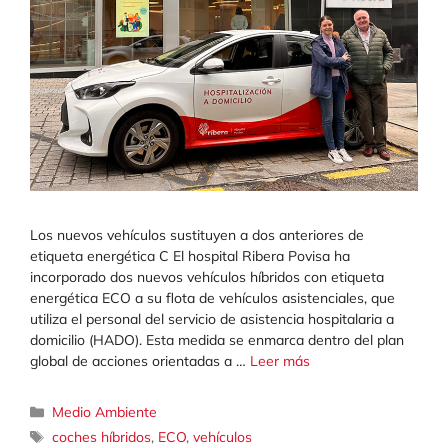
Los nuevos vehículos sustituyen a dos anteriores de
etiqueta energética C El hospital Ribera Povisa ha
incorporado dos nuevos vehículos híbridos con etiqueta
energética ECO a su flota de vehículos asistenciales, que
utiliza el personal del servicio de asistencia hospitalaria a
domicilio (HADO). Esta medida se enmarca dentro del plan
global de acciones orientadas a …
Leer más
Categorías
Medio Ambiente
Etiquetas
coches híbridos
,
ECO
,
vehículos