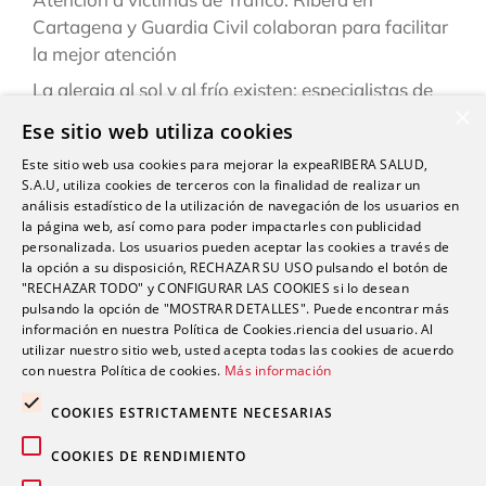
Cartagena y Guardia Civil colaboran para facilitar
la mejor atención
La alergia al sol y al frío existen: especialistas de
×
Ribera explican cómo reconocerlas y prevenirlas
Ese sitio web utiliza cookies
este verano
Este sitio web usa cookies para mejorar la expeaRIBERA SALUD,
“Una persona puede estar infestada y contagiar a
S.A.U, utiliza cookies de terceros con la finalidad de realizar un
otras durante semanas antes de darse cuenta de
análisis estadístico de la utilización de navegación de los usuarios en
la página web, así como para poder impactarles con publicidad
que tiene sarna”
personalizada. Los usuarios pueden aceptar las cookies a través de
la opción a su disposición, RECHAZAR SU USO pulsando el botón de
Ardor, hinchazón o dolor abdominal: los síntomas
"RECHAZAR TODO" y CONFIGURAR LAS COOKIES si lo desean
del sistema Digestivo que no siempre son
pulsando la opción de "MOSTRAR DETALLES". Puede encontrar más
inofensivos
información en nuestra Política de Cookies.riencia del usuario. Al
utilizar nuestro sitio web, usted acepta todas las cookies de acuerdo
con nuestra Política de cookies.
Más información
COOKIES ESTRICTAMENTE NECESARIAS
COOKIES DE RENDIMIENTO
Comentarios recientes