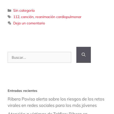
Categorías
Sin categoría
Etiquetas
112
,
canción
,
reanimación cardiopulmonar
Deja un comentario
Buscar:
Entradas recientes
Ribera Povisa alerta sobre los riesgos de los retos
virales en redes sociales para los más jóvenes
Atención a víctimas de Tráfico: Ribera en