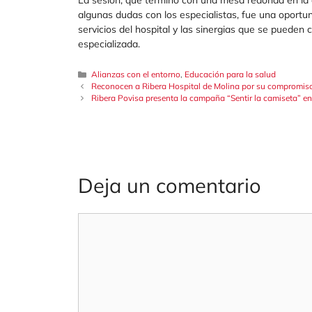
La sesión, que terminó con una mesa redonda en la q
algunas dudas con los especialistas, fue una oportun
servicios del hospital y las sinergias que se pueden 
especializada.
Categorías
Alianzas con el entorno
,
Educación para la salud
Reconocen a Ribera Hospital de Molina por su compromiso c
Ribera Povisa presenta la campaña “Sentir la camiseta” en 
Deja un comentario
Comentario