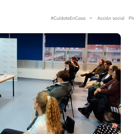
#CuídateEnCasa
Acción social
Pl