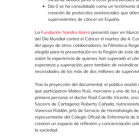
Día 0 se ha consolidado como un testimonio d
creación de protocolos asistenciales que ati
supervivientes de cáncer en España
La
Fundación Sandra Ibarra
presentó ayer en Murcia
del Día Mundial contra el Cáncer el martes día 4. Con
del apoyo de otros colaboradores, la Filmoteca Regio
elegido para la presentación en la Región de este 
sobre la experiencia de quienes han superado el cá
esperanza y superación, pero también de reivindicaci
necesidades de los más de dos millones de superviv
Tras la proyección del documental, el público asisti
que participaron Mateo Ruiz, murciano y uno de los 
primera persona; el doctor Raúl Carrillo Vicente, on
Socorro de Cartagena; Roberto Cañada, nutricionista
Vanessa Roldán, jefa de Servicio de Hematología del H
representante del Colegio Oficial de Enfermería de l
crearon un espacio de reflexión y concienciación sob
la sociedad.