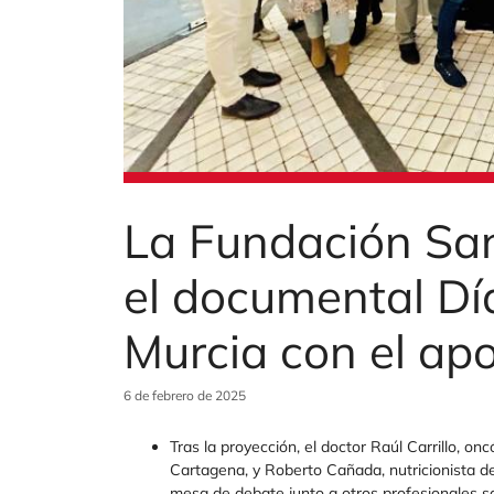
La Fundación San
el documental Día
Murcia con el ap
6 de febrero de 2025
Tras la proyección, el doctor Raúl Carrillo, o
Cartagena, y Roberto Cañada, nutricionista de
mesa de debate junto a otros profesionales sa