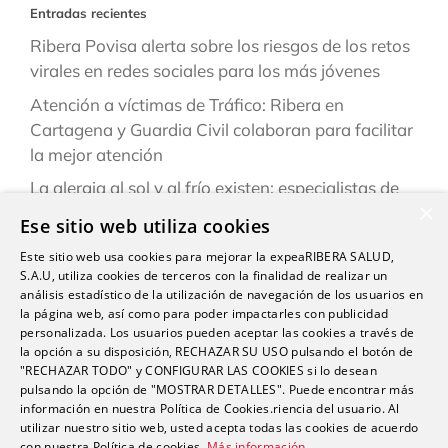
Entradas recientes
Ribera Povisa alerta sobre los riesgos de los retos
virales en redes sociales para los más jóvenes
Atención a víctimas de Tráfico: Ribera en
Cartagena y Guardia Civil colaboran para facilitar
la mejor atención
La alergia al sol y al frío existen: especialistas de
×
Ribera explican cómo reconocerlas y prevenirlas
Ese sitio web utiliza cookies
este verano
Este sitio web usa cookies para mejorar la expeaRIBERA SALUD,
“Una persona puede estar infestada y contagiar a
S.A.U, utiliza cookies de terceros con la finalidad de realizar un
otras durante semanas antes de darse cuenta de
análisis estadístico de la utilización de navegación de los usuarios en
la página web, así como para poder impactarles con publicidad
que tiene sarna”
personalizada. Los usuarios pueden aceptar las cookies a través de
la opción a su disposición, RECHAZAR SU USO pulsando el botón de
Ardor, hinchazón o dolor abdominal: los síntomas
"RECHAZAR TODO" y CONFIGURAR LAS COOKIES si lo desean
del sistema Digestivo que no siempre son
pulsando la opción de "MOSTRAR DETALLES". Puede encontrar más
inofensivos
información en nuestra Política de Cookies.riencia del usuario. Al
utilizar nuestro sitio web, usted acepta todas las cookies de acuerdo
con nuestra Política de cookies.
Más información