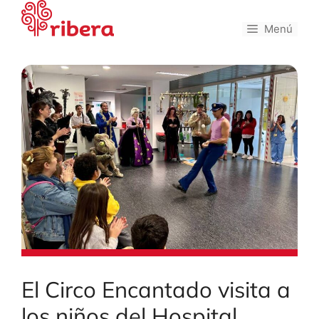
Saltar
al
Menú
contenido
El Circo Encantado visita a
los niños del Hospital