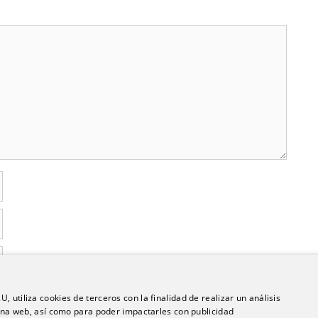
 utiliza cookies de terceros con la finalidad de realizar un análisis
en este navegador para la próxima vez que comente.
ágina web, así como para poder impactarles con publicidad