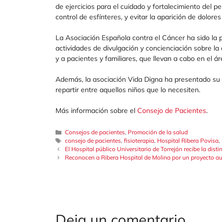
de ejercicios para el cuidado y fortalecimiento del per
control de esfínteres, y evitar la aparición de dolo
La Asociación Española contra el Cáncer ha sido la
actividades de divulgación y concienciación sobre la
y a pacientes y familiares, que llevan a cabo en el á
Además, la asociación Vida Digna ha presentado su
repartir entre aquellos niños que lo necesiten.
Más información sobre el
Consejo de Pacientes
.
Categorías
Consejos de pacientes
,
Promoción de la salud
Etiquetas
consejo de pacientes
,
fisioterapia
,
Hospital Ribera Povisa
,
El Hospital público Universitario de Torrejón recibe la di
Reconocen a Ribera Hospital de Molina por un proyecto audi
Deja un comentario